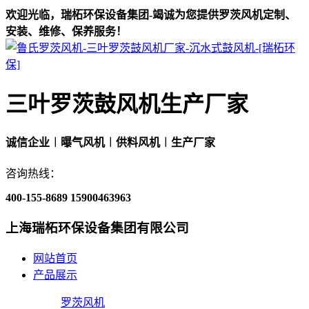
欢迎光临，瑞柘环保设备集团-竭诚为您提供罗茨风机定制、
安装、维修、保养服务！
三叶罗茨鼓风机生产厂家
诚信企业︱曝气风机︱供料风机︱生产厂家
咨询热线：
400-155-8689
15900463963
上海瑞柘环保设备集团有限公司
网站首页
产品展示
罗茨风机