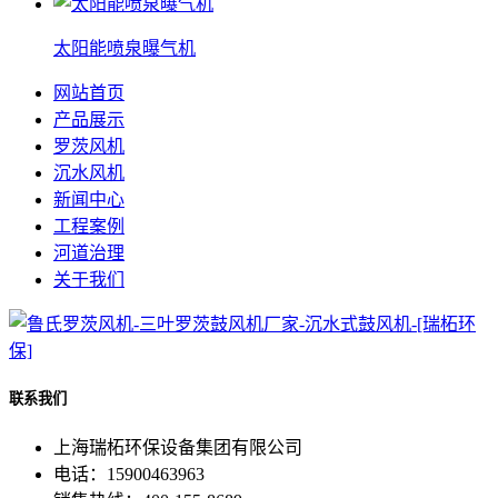
太阳能喷泉曝气机
网站首页
产品展示
罗茨风机
沉水风机
新闻中心
工程案例
河道治理
关于我们
联系我们
上海瑞柘环保设备集团有限公司
电话：15900463963