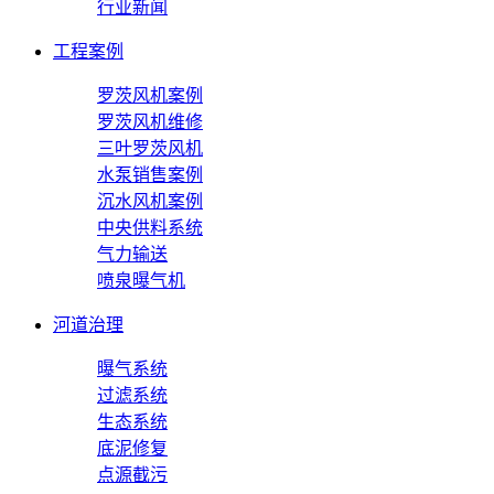
行业新闻
工程案例
罗茨风机案例
罗茨风机维修
三叶罗茨风机
水泵销售案例
沉水风机案例
中央供料系统
气力输送
喷泉曝气机
河道治理
曝气系统
过滤系统
生态系统
底泥修复
点源截污