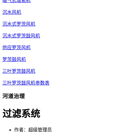
曝气式增氧机
沉水风机
沉水式罗茨风机
沉水式罗茨鼓风机
供应罗茨风机
罗茨鼓风机
三叶罗茨鼓风机
三叶罗茨鼓风机参数表
河道治理
过滤系统
作者：超级管理员