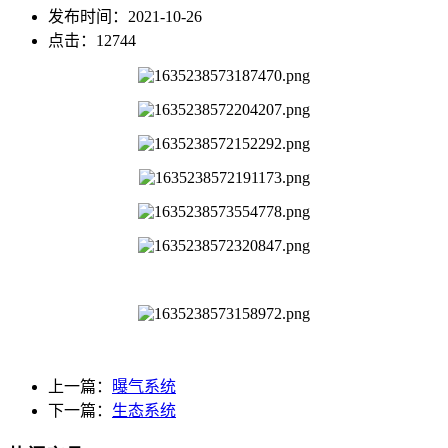
发布时间：2021-10-26
点击：12744
上一篇：
曝气系统
下一篇：
生态系统