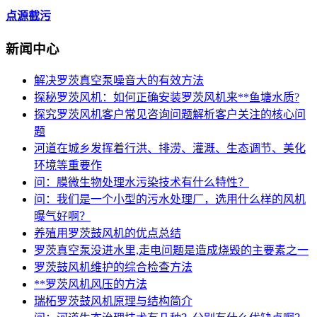
点源截污
新闻中心
解决罗茨真空泵噪音大的有效方法
探秘罗茨风机：如何正确安装罗茨风机来**鱼塘水质?
探究罗茨风机客户常见咨询问题解析客户关注的核心问
题
河道在城乡发挥着行洪、排涝、灌溉、生态调节、美化
环境等重要作
问：膜微生物处理水污染技术有什么特性？
问：我们是一个小型的污水处理厂，选用什么样的风机
曝气好啊？
养殖用罗茨鼓风机的优点总结
罗茨真空泵没进水里,走电问题是造成烧毁的主要素之一
罗茨鼓风机维护的综合检查方法
**罗茨风机风压的方法
瑞柘罗茨鼓风机原理与结构简介