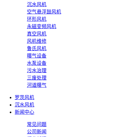
沉水风机
空气悬浮鼓风机
环形风机
永磁变频风机
真空风机
风机维修
鲁氏风机
曝气设备
水泵设备
污水治理
三废处理
河道曝气
罗茨风机
沉水风机
新闻中心
常见问题
公司新闻