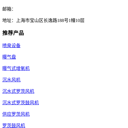
邮箱：
地址：上海市宝山区长逸路188号1幢10层
推荐产品
喷泉设备
曝气盘
曝气式增氧机
沉水风机
沉水式罗茨风机
沉水式罗茨鼓风机
供应罗茨风机
罗茨鼓风机