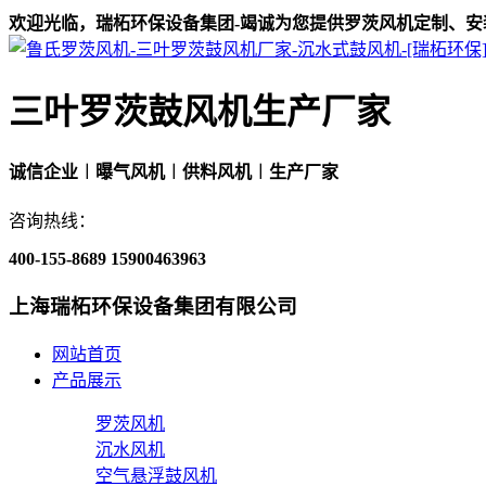
欢迎光临，瑞柘环保设备集团-竭诚为您提供罗茨风机定制、安
三叶罗茨鼓风机生产厂家
诚信企业︱曝气风机︱供料风机︱生产厂家
咨询热线：
400-155-8689
15900463963
上海瑞柘环保设备集团有限公司
网站首页
产品展示
罗茨风机
沉水风机
空气悬浮鼓风机