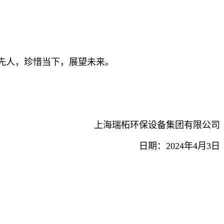
先人，珍惜当下，展望未来。
上海瑞柘环保设备集团有限公司
日期：2024年4月3日