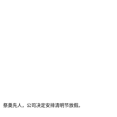
、祭奠先人，公司决定安排清明节放假。