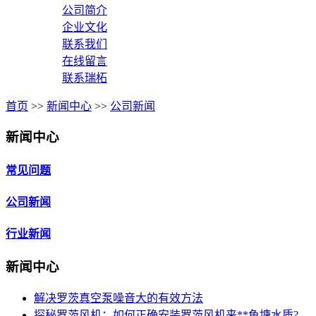
公司简介
企业文化
联系我们
在线留言
联系瑞柘
首页
>>
新闻中心
>>
公司新闻
新闻中心
常见问题
公司新闻
行业新闻
新闻中心
解决罗茨真空泵噪音大的有效方法
探秘罗茨风机：如何正确安装罗茨风机来**鱼塘水质?